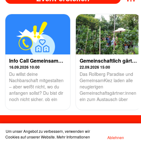
Info Call GemeinsamKiez am 16.09.2026 - Dein Einstieg
Gemeinschaftlich gärtnern im Klimawandel – Praxistipps für hitzeresilientes Stadtgrün
16.09.2026 10:00
22.09.2026 15:00
Du willst deine
Das Rollberg Paradise und
Nachbarschaft mitgestalten
GemeinsamKiez laden alle
– aber weißt nicht, wo du
neugierigen
anfangen sollst? Du bist dir
Gemeinschaftsgärtner:innen
noch nicht sicher, ob ein
ein zum Austausch über
GemeinsamKiez Training für
hitzeresilientes Gärtnern in
dich das Richtige ist? Der
der Stadt. Tom Jahn,
Info Call von
Neuköllner
GemeinsamKiez bringt dir: -
Gemeinschaftsgartenikone
einen kompakten Überblick
und botanischer Zauberer,
Um unser Angebot zu verbessern, verwenden wir
zum Programm
teilt seine jahrzehntelange
Cookies auf unserer Website. Mehr Informationen
Ablehnen